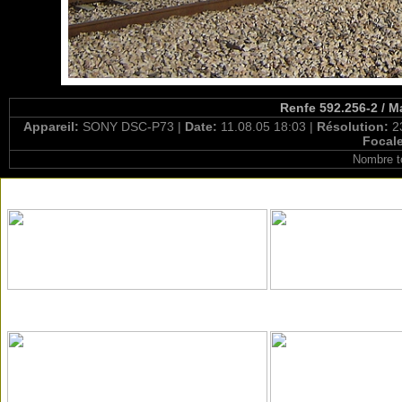
Renfe 592.256-2 / M
Appareil:
SONY DSC-P73 |
Date:
11.08.05 18:03 |
Résolution:
2
Focal
Nombre t