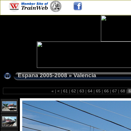
Espana 2005-2008
»
Valencia
«
|
<
|
61
|
62
|
63
|
64
|
65
|
66
|
67
|
68
|
6