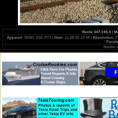
Renfe 447.145-4 / M
Appareil:
SONY DSC-P73 |
Date:
11.08.05 18:48 |
Résolution:
2
Focal
Nombre t