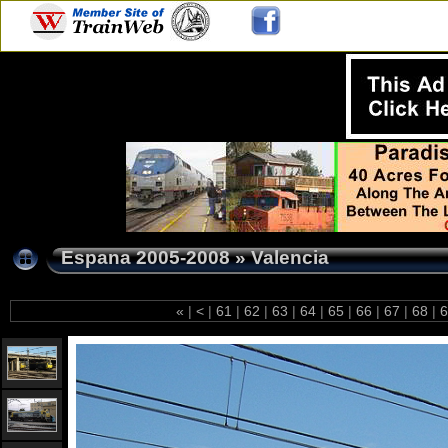
Espana 2005-2008
»
Valencia
«
|
<
|
61
|
62
|
63
|
64
|
65
|
66
|
67
|
68
|
6