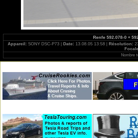
Renfe 592.078-0 + 592
Appareil:
SONY DSC-P73 |
Date:
13.08.05 13:58 |
Résolution:
2
Focal
Nombre t