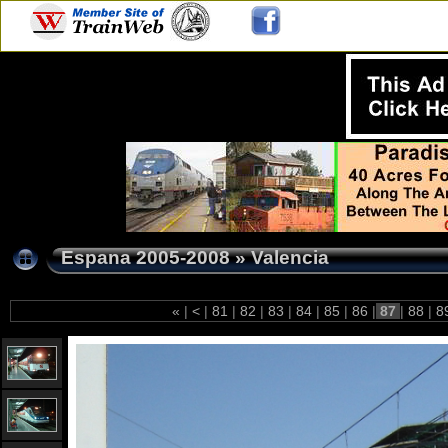
Espana 2005-2008
»
Valencia
«
|
<
|
81
|
82
|
83
|
84
|
85
|
86
|
87
|
88
|
8