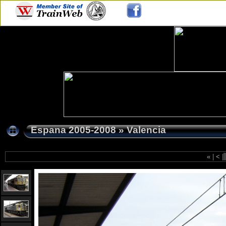
Espana 2005-2008
»
Valencia
«
|
<
|