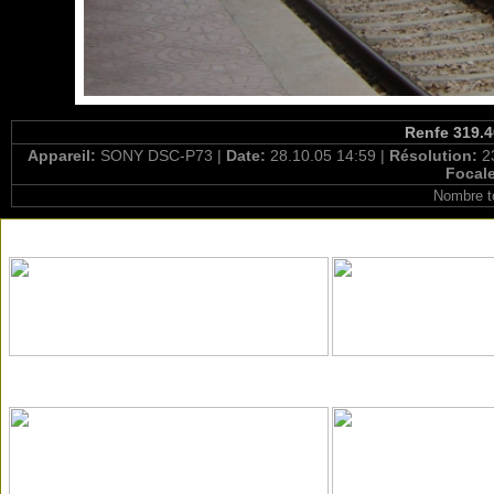
Renfe 319.4
Appareil:
SONY DSC-P73 |
Date:
28.10.05 14:59 |
Résolution:
2
Focal
Nombre t