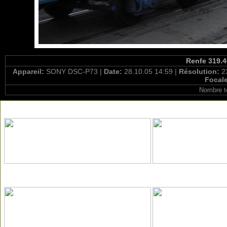
Renfe 319.4
Appareil:
SONY DSC-P73 |
Date:
28.10.05 14:59 |
Résolution:
2
Focal
Nombre t