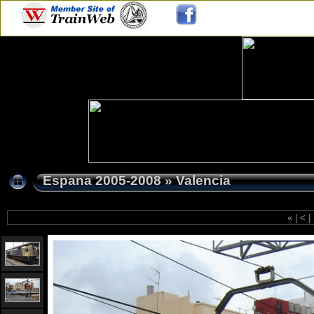
Espana 2005-2008
»
Valencia
«
|
<
|