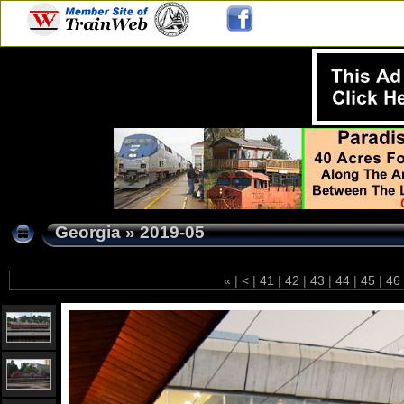
Georgia
»
2019-05
«
|
<
|
41
|
42
|
43
|
44
|
45
|
46