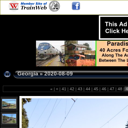
Georgia
»
2020-08-09
«
|
<
|
41
|
42
|
43
|
44
|
45
|
46
|
47
|
48
|
4