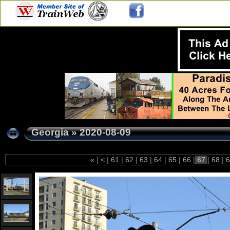
Georgia
»
2020-08-09
«
|
<
|
61
|
62
|
63
|
64
|
65
|
66
|
67
|
68
|
6