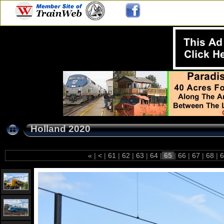
Holland 2020
«
|
<
|
61
|
62
|
63
|
64
|
65
|
66
|
67
|
68
|
6