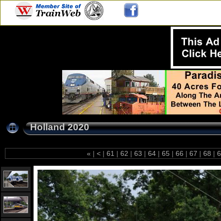
Holland 2020
«
|
<
|
61
|
62
|
63
|
64
|
65
|
66
|
67
|
68
|
6