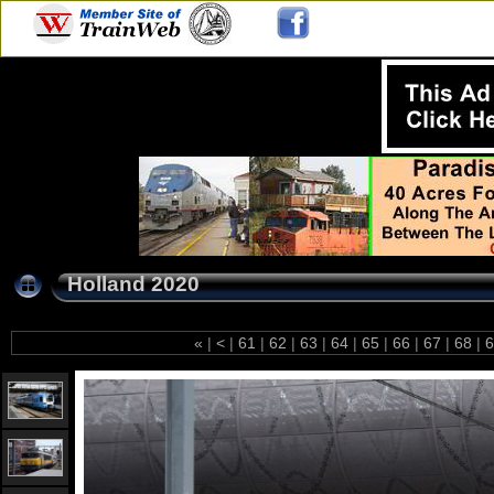
Holland 2020
«
|
<
|
61
|
62
|
63
|
64
|
65
|
66
|
67
|
68
|
6