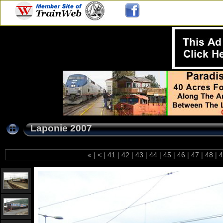
Laponie 2007
«
|
<
|
41
|
42
|
43
|
44
|
45
|
46
|
47
|
48
|
4