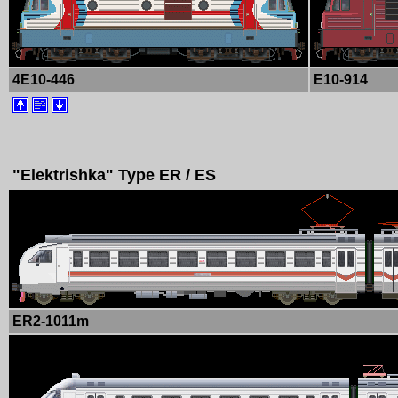
4E10-446
E10-914
"Elektrishka" Type ER / ES
ER2-1011m