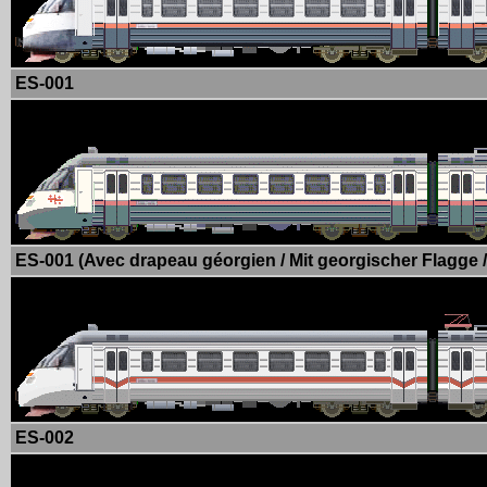
ES-001
ES-001 (Avec drapeau géorgien / Mit georgischer Flagge /
ES-002