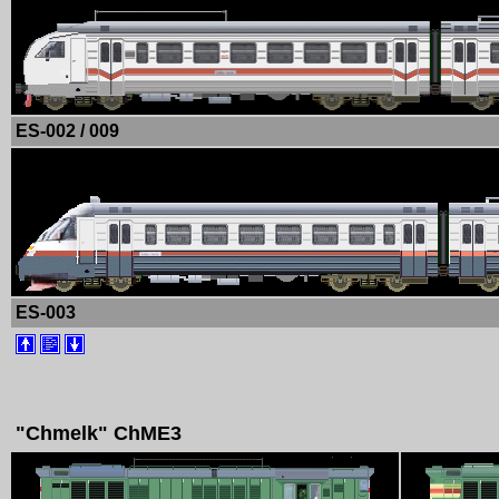
ES-002 / 009
ES-003
"Chmelk" ChME3