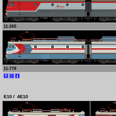
11-265
11-779
E10 / 4E10