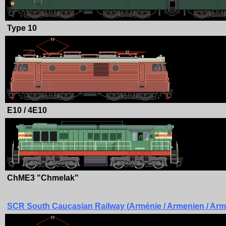
Type 10
E10 / 4E10
ChME3 "Chmelak"
SCR South Caucasian Railway (Arménie / Armenien / Arm