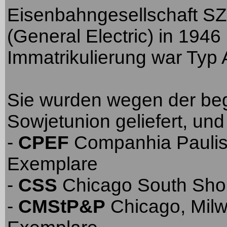
Eisenbahngesellschaft SZ
(General Electric) in 194
Immatrikulierung war Typ
Sie wurden wegen der beg
Sowjetunion geliefert, und
-
CPEF
Companhia Paulista
Exemplare
-
CSS
Chicago South Shor
-
CMStP&P
Chicago, Milw