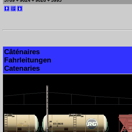
5769 + 9024 + 9026 + 5995
Câténaires
Fahrleitungen
Catenaries