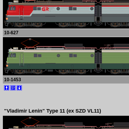
10-627
10-1453
"Vladimir Lenin" Type 11 (ex SZD VL11)