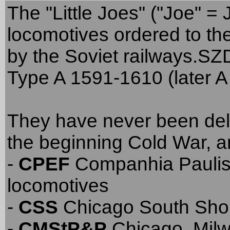
The "Little Joes" ("Joe" =
locomotives ordered to the
by the Soviet railways.SZ
Type A
1591-1610
(later 
They have never been deli
the beginning Cold War, a
-
CPEF
Companhia Paulista
locomotives
-
CSS
Chicago South Shor
-
CMStP&P
Chicago, Milw