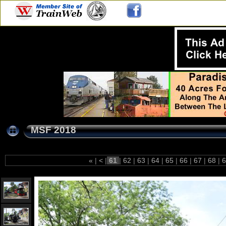
MSF 2018
«
|
<
|
61
|
62
|
63
|
64
|
65
|
66
|
67
|
68
|
6