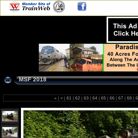
MSF 2018
«
|
<
|
61
|
62
|
63
|
64
|
65
|
66
|
67
|
68
|
6