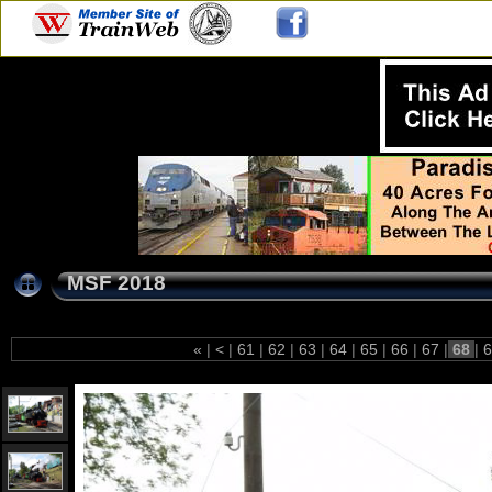
MSF 2018
«
|
<
|
61
|
62
|
63
|
64
|
65
|
66
|
67
|
68
|
6