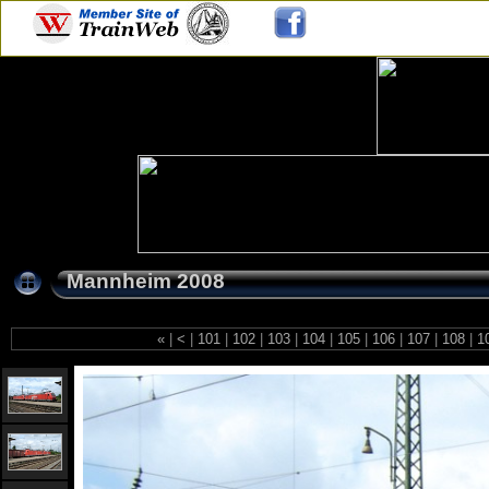
Mannheim 2008
«
|
<
|
101
|
102
|
103
|
104
|
105
|
106
|
107
|
108
|
1