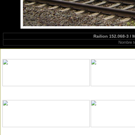
Railion 152.068-3 /
Nombre t