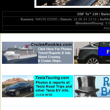
DSF Te''' 130 / Bals
Kamera:
NIKON D3300 |
Datum:
16.06.24 13:11 |
Auflö
Blendenöffnung:
9.0
Anza