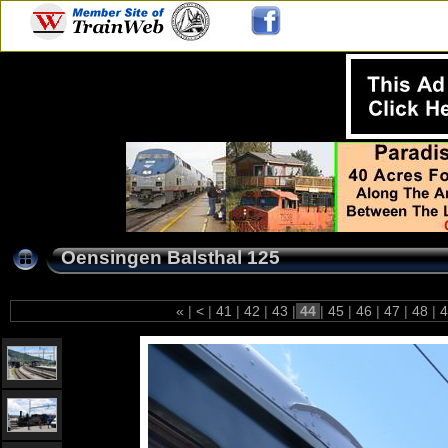
Oensingen Balsthal 125
«
|
<
|
41
|
42
|
43
|
44
|
45
|
46
|
47
|
48
|
4