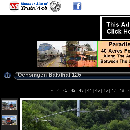
Oensingen Balsthal 125
«
|
<
|
41
|
42
|
43
|
44
|
45
|
46
|
47
|
48
|
4