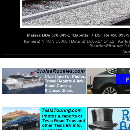
Makies BDe 576.049-1 ''Babette'' + DSF Re 456.095-9
Kamera:
NIKON D3300 |
Datum:
16.06.24 14:12 |
Auflö
Blendenöffnung:
9.0
Anza