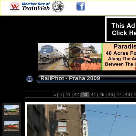
RailPhot - Praha 2009
«
|
<
|
41
|
42
|
43
|
44
|
45
|
46
|
47
|
48
|
4