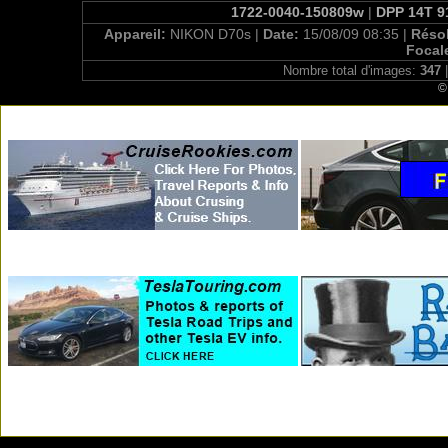
1722-0040-150809w
|
DPP 14T 9
Appareil:
NIKON D70s |
Date:
15/08/09 08:35 |
Réso
Focal
Nombre total d'images:
347
|
©