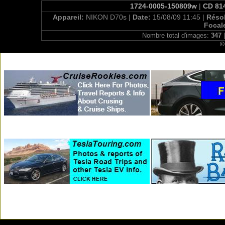
1724-0005-150809w
|
CD 814
Appareil:
NIKON D70s |
Date:
15/08/09 11:45 |
Réso
Focal
Nombre total d'images:
347
|
©