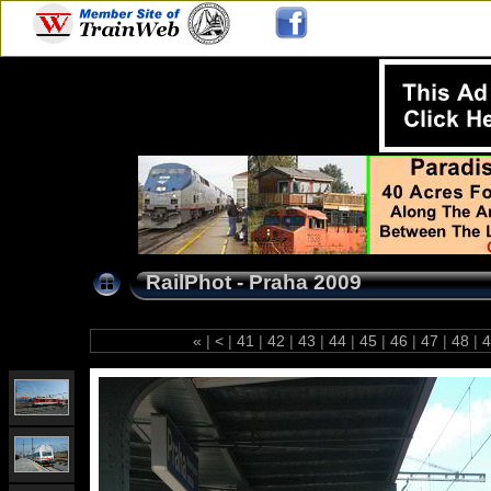
RailPhot - Praha 2009
«
|
<
|
41
|
42
|
43
|
44
|
45
|
46
|
47
|
48
|
4