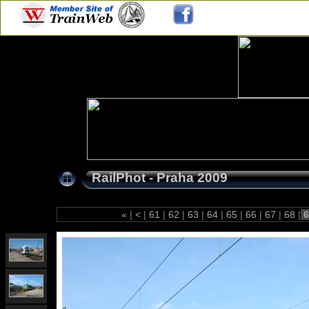
RailPhot - Praha 2009
«
|
<
|
61
|
62
|
63
|
64
|
65
|
66
|
67
|
68
|
6