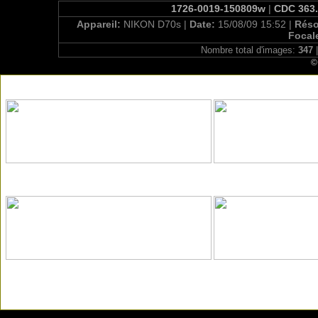
1726-0019-150809w
|
CDC 363.
Appareil:
NIKON D70s |
Date:
15/08/09 15:52 |
Réso
Focal
Nombre total d'images:
347
|
©