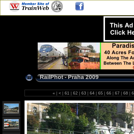
RailPhot - Praha 2009
«
|
<
|
61
|
62
|
63
|
64
|
65
|
66
|
67
|
68
|
6