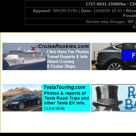
1727-0031-150809w
|
CDC
Appareil:
NIKON D70s |
Date:
15/08/09 16:41 |
Réso
Focal
Nombre total d'images:
347
|
©