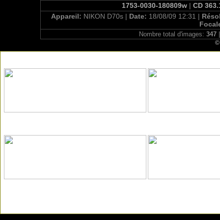
1753-0030-180809w
|
CD 363.1
Appareil:
NIKON D70s |
Date:
18/08/09 12:31 |
Réso
Focal
Nombre total d'images:
347
|
©