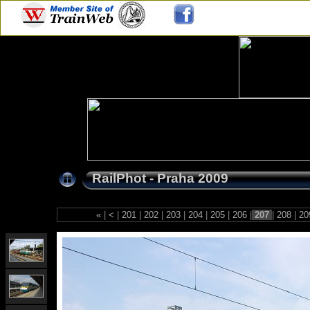
RailPhot - Praha 2009
«
|
<
|
201
|
202
|
203
|
204
|
205
|
206
|
207
|
208
|
20