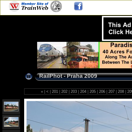
RailPhot - Praha 2009
«
|
<
|
201
|
202
|
203
|
204
|
205
|
206
|
207
|
208
|
20