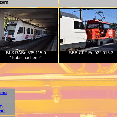
zern
BLS RABe 535.115-0
SBB-CFF Ee 922.015-3
"Trubschachen 2"
enu
um
enü