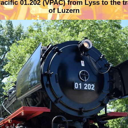
Pacific 01.202 (VPAC)
from Lyss to the 
of Luzern