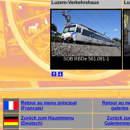
Luzern-Verkehrshaus
Lu
SOB RBDe 561.081-1
Retour au menu principal
Retour au m
(Français)
galeries
Zurück zum Hauptmenu
Zurück z
(Deutsch)
Galerienm