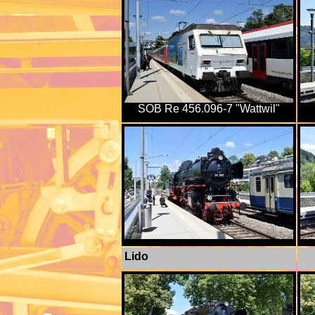
SOB Re 456.096-7 "Wattwil"
Lido