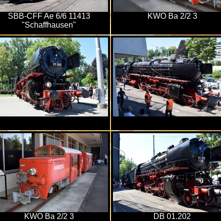
SBB-CFF Ae 6/6 11413
KWO Ba 2/2 3
"Schaffhausen"
KWO Ba 2/2 3
DB 01.202