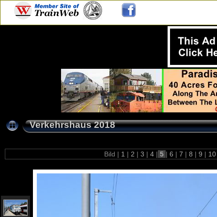
Verkehrshaus 2018
Bild |
1
|
2
|
3
|
4
|
5
|
6
|
7
|
8
|
9
|
1