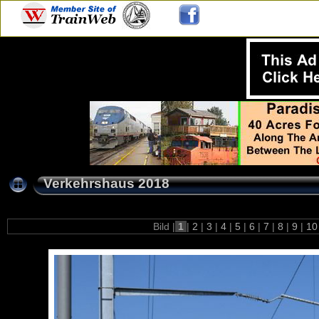
Verkehrshaus 2018
Bild |
1
|
2
|
3
|
4
|
5
|
6
|
7
|
8
|
9
|
1