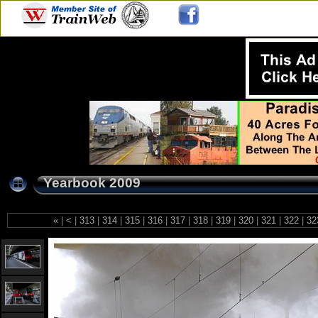
Yearbook 2009
«
|
<
|
313
|
314
|
315
|
316
|
317
|
318
|
319
|
320
|
321
|
322
|
32