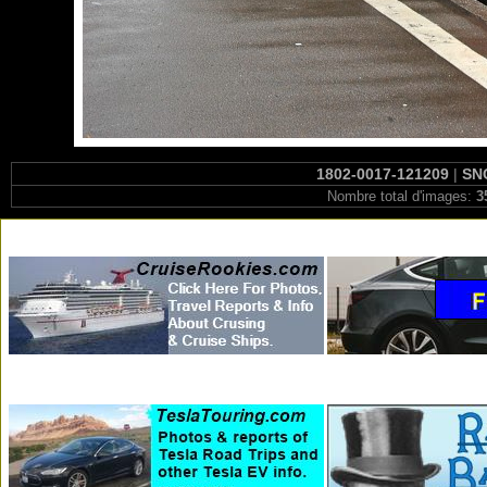
1802-0017-121209
|
SNC
Nombre total d'images:
3