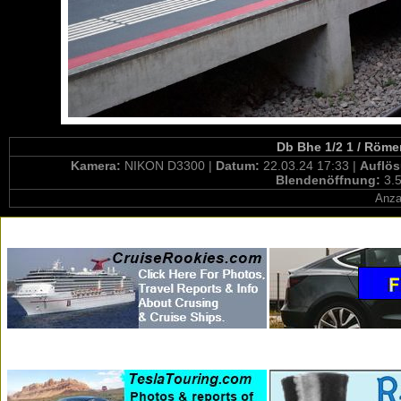
Db Bhe 1/2 1 / Röme
Kamera:
NIKON D3300 |
Datum:
22.03.24 17:33 |
Auflö
Blendenöffnung:
3.5
Anza