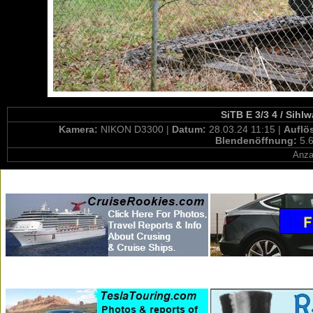
SiTB E 3/3 4 / Sihl
Kamera:
NIKON D3300 |
Datum:
28.03.24 11:15 |
Auflö
Blendenöffnung:
5.6
Anza