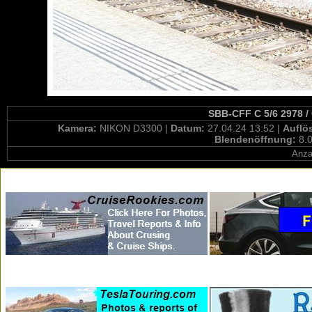
SBB-CFF C 5/6 2978 / 
Kamera:
NIKON D3300 |
Datum:
27.04.24 13:52 |
Auflö
Blendenöffnung:
8.0
Anza