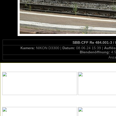
SBB-CFF Re 484.001-3 / 
Kamera:
NIKON D3300 |
Datum:
08.06.24 15:39 |
Auflö
Blendenöffnung:
4.5
Anza