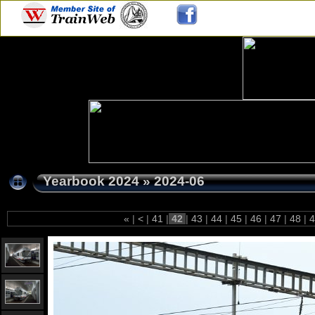
Yearbook 2024
»
2024-06
«
|
<
|
41
|
42
|
43
|
44
|
45
|
46
|
47
|
48
|
4