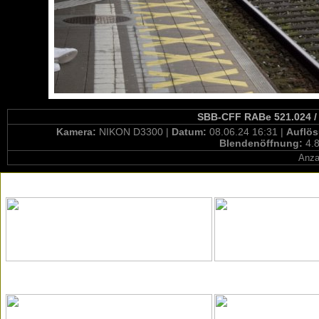
SBB-CFF RABe 521.024 / 
Kamera:
NIKON D3300 |
Datum:
08.06.24 16:31 |
Auflö
Blendenöffnung:
4.8
Anza