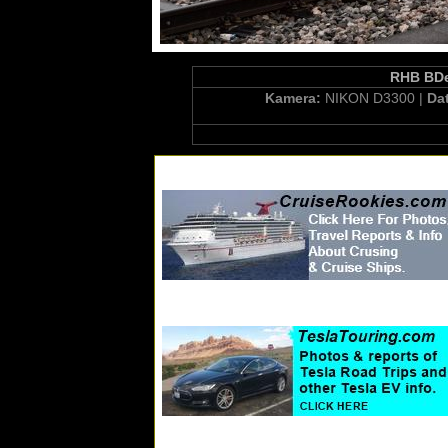
RHB BDeh
Kamera:
NIKON D3300 |
Da