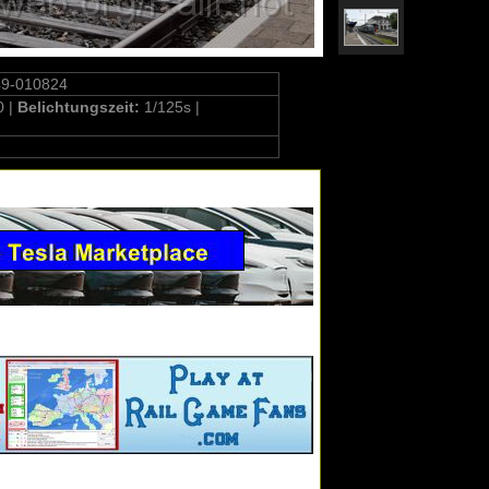
49-010824
0 |
Belichtungszeit:
1/125s |