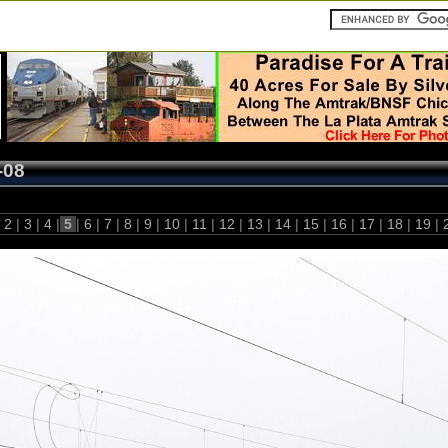
-08
2
|
3
|
4
|
5
|
6
|
7
|
8
|
9
|
10
|
11
|
12
|
13
|
14
|
15
|
16
|
17
|
18
|
19
|