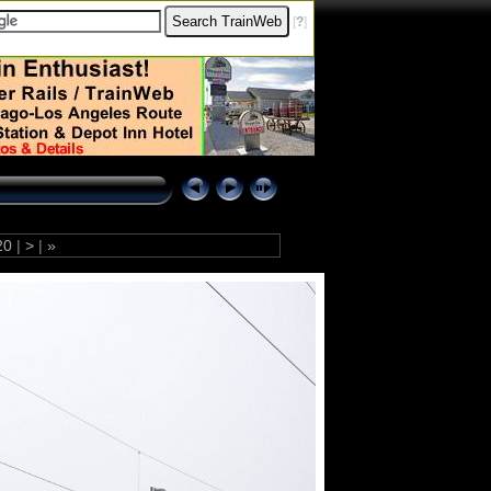
[
?
]
20
|
>
|
»