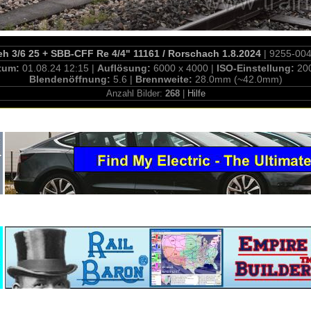
 3/6 25 + SBB-CFF Re 4/4" 11161 / Rorschach 1.8.2024
| 9255-00
tum:
01.08.24 12:15 |
Auflösung:
6000 x 4000 |
ISO-Einstellung:
20
Blendenöffnung:
5.6 |
Brennweite:
28.0mm (~42.0mm)
Anzahl Bilder:
268
|
Hilfe