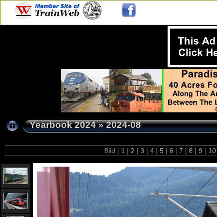
Yearbook 2024
»
2024-08
Bild |
1
|
2
|
3
|
4
|
5
|
6
|
7
|
8
|
9
|
1