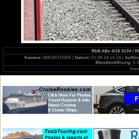
RhB ABe 4/16 3134 / R
Kamera:
NIKON D3300 |
Datum:
01.08.24 16:24 |
Auflö
Blendenöffnung:
5.0
Anza