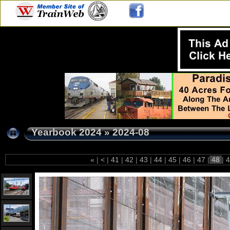
Yearbook 2024
»
2024-08
«
|
<
|
41
|
42
|
43
|
44
|
45
|
46
|
47
|
48
|
4