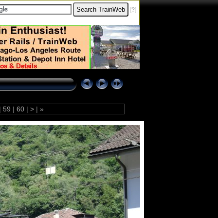
[
?
]
|
59
|
60
|
>
|
»