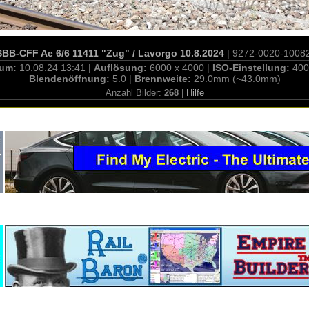
SBB-CFF Ae 6/6 11411 "Zug" / Lavorgo 10.8.2024
| 9272-0020-1008
tum:
10.08.24 13:41 |
Auflösung:
6000 x 4000 |
ISO-Einstellung:
400
Blendenöffnung:
5.0 |
Brennweite:
29.0mm (~43.0mm)
Anzahl Bilder:
268
|
Hilfe