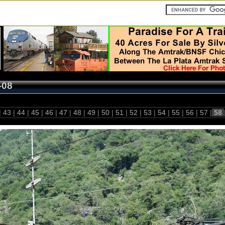
-08
|
43
|
44
|
45
|
46
|
47
|
48
|
49
|
50
|
51
|
52
|
53
|
54
|
55
|
56
|
57
|
58