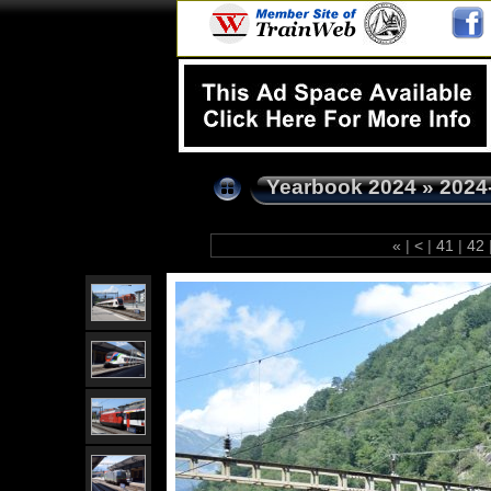
Yearbook 2024
»
2024
«
|
<
|
41
|
42