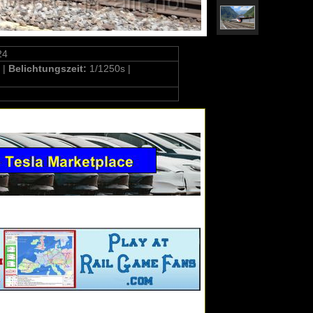
24
 |
Belichtungszeit:
1/1250s |