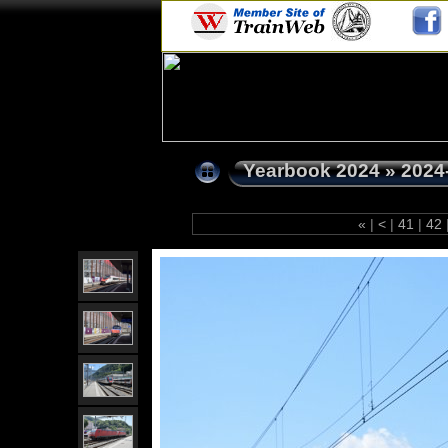
Yearbook 2024
»
2024
«
|
<
|
41
|
42