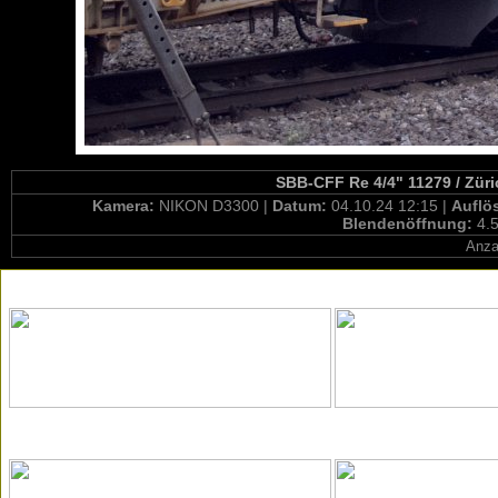
SBB-CFF Re 4/4" 11279 / Züri
Kamera:
NIKON D3300 |
Datum:
04.10.24 12:15 |
Auflö
Blendenöffnung:
4.5
Anza