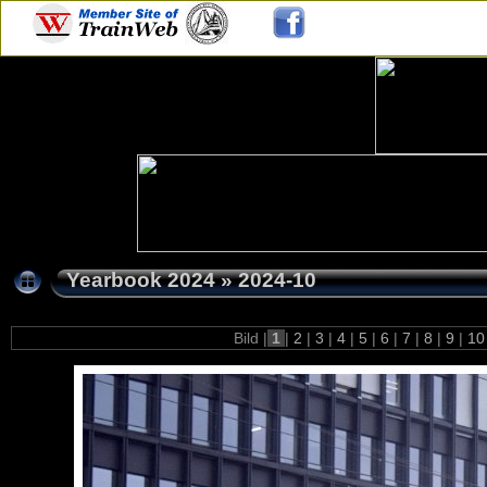
Yearbook 2024
»
2024-10
Bild |
1
|
2
|
3
|
4
|
5
|
6
|
7
|
8
|
9
|
1