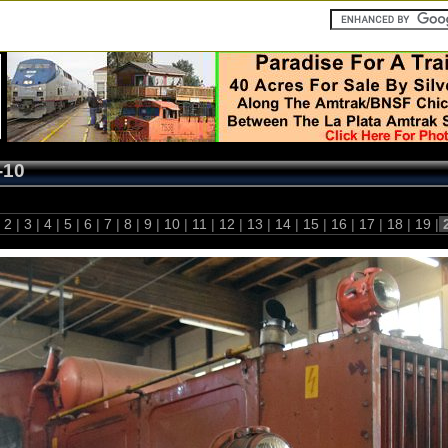
-10
2
|
3
|
4
|
5
|
6
|
7
|
8
|
9
|
10
|
11
|
12
|
13
|
14
|
15
|
16
|
17
|
18
|
19
|