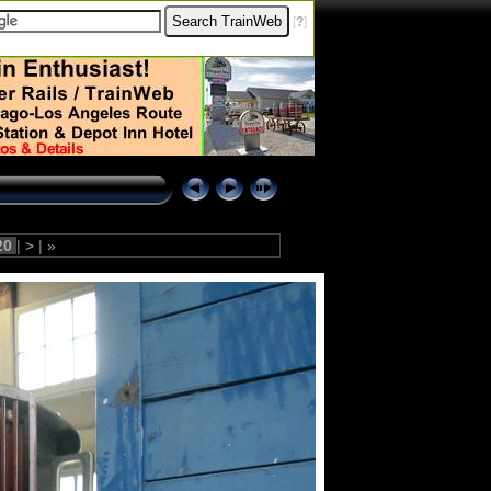
[
?
]
20
|
>
|
»