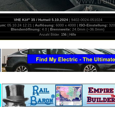
VHE Köf" 35 / Huttwil 5.10.2024
| 9402-0024-051024
tum:
05.10.24 12:21 |
Auflösung:
6000 x 4000 |
ISO-Einstellung:
320
Blendenöffnung:
4.0 |
Brennweite:
24.0mm (~36.0mm)
Anzahl Bilder:
156
|
Hilfe