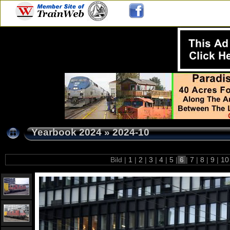
Yearbook 2024
»
2024-10
Bild |
1
|
2
|
3
|
4
|
5
|
6
|
7
|
8
|
9
|
1