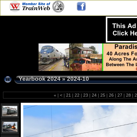
Yearbook 2024
»
2024-10
«
|
<
|
21
|
22
|
23
|
24
|
25
|
26
|
27
|
28
|
2