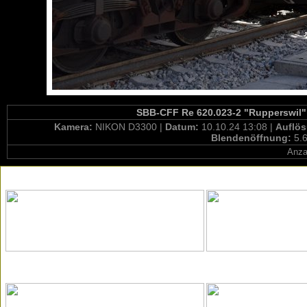
SBB-CFF Re 620.023-2 "Rupperswil" /
Kamera:
NIKON D3300 |
Datum:
10.10.24 13:08 |
Auflö
Blendenöffnung:
5.6
Anza