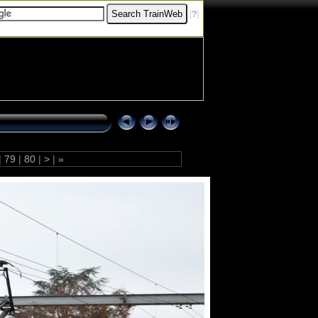
[
?
]
|
79
|
80
|
>
|
»