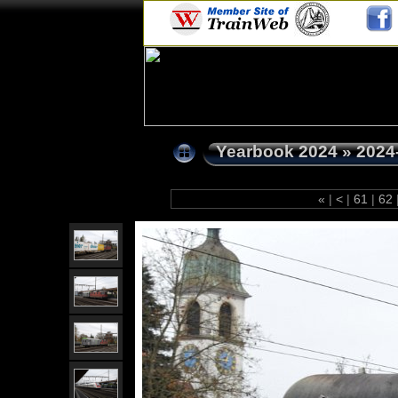
Yearbook 2024
»
2024
«
|
<
|
61
|
62