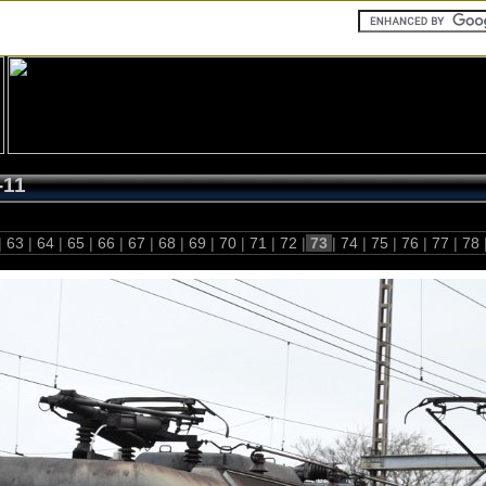
-11
|
63
|
64
|
65
|
66
|
67
|
68
|
69
|
70
|
71
|
72
|
73
|
74
|
75
|
76
|
77
|
78