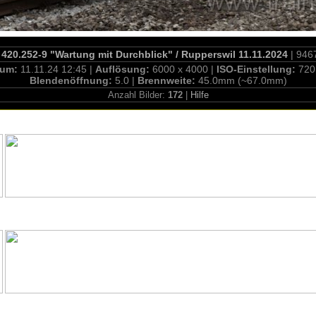
20.252-9 "Wartung mit Durchblick" / Rupperswil 11.11.2024
| 946
tum:
11.11.24 12:45 |
Auflösung:
6000 x 4000 |
ISO-Einstellung:
720
Blendenöffnung:
5.0 |
Brennweite:
45.0mm (~67.0mm)
Anzahl Bilder:
172
|
Hilfe