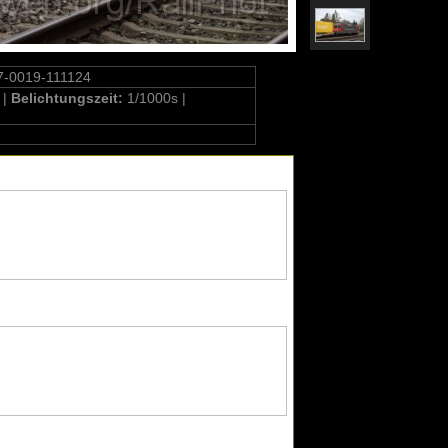
7-0019-111124
 |
Belichtungszeit:
1/1000s |