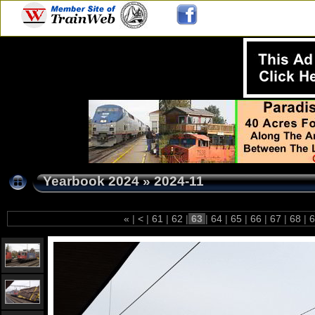
Yearbook 2024
»
2024-11
«
|
<
|
61
|
62
|
63
|
64
|
65
|
66
|
67
|
68
|
6