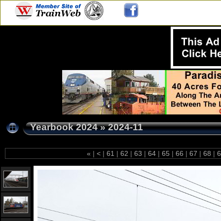
Yearbook 2024
»
2024-11
«
|
<
|
61
|
62
|
63
|
64
|
65
|
66
|
67
|
68
|
6