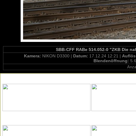
SBB-CFF RABe 514.052-0 "ZKB Die nahe
Kamera:
NIKON D3300 |
Datum:
17.12.24 12:21 |
Auflö
Blendenöffnung:
5.6
Anza