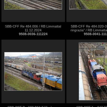
SBB-CFF Re 484.006 / RB Limmattal
SBB-CFF Re 484.020-3 
11.12.2024
ringrazia" / RB Limmatt
9508-0036-111224
9508-0041-11